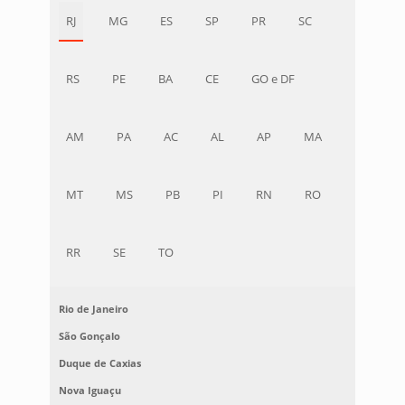
RJ
MG
ES
SP
PR
SC
RS
PE
BA
CE
GO e DF
AM
PA
AC
AL
AP
MA
MT
MS
PB
PI
RN
RO
RR
SE
TO
Rio de Janeiro
São Gonçalo
Duque de Caxias
Nova Iguaçu