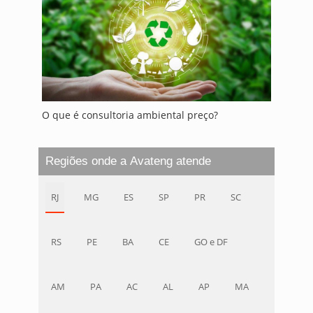
O que é consultoria ambiental preço?
Regiões onde a Avateng atende
RJ
MG
ES
SP
PR
SC
RS
PE
BA
CE
GO e DF
AM
PA
AC
AL
AP
MA