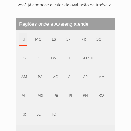
Você já conhece o valor de avaliação de imóvel?
Regiões onde a Avateng atende
RJ
MG
ES
SP
PR
SC
RS
PE
BA
CE
GO e DF
AM
PA
AC
AL
AP
MA
MT
MS
PB
PI
RN
RO
RR
SE
TO